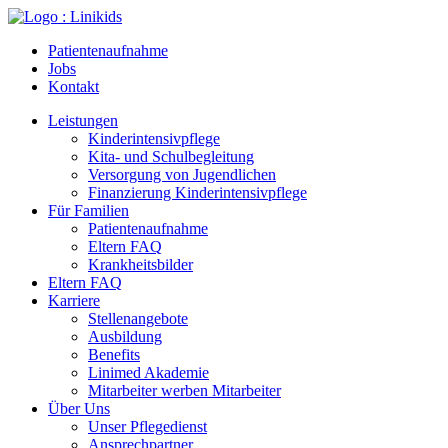
Skip
to
Patientenaufnahme
content
Jobs
Kontakt
Leistungen
Kinderintensivpflege
Kita- und Schulbegleitung
Versorgung von Jugendlichen
Finanzierung Kinderintensivpflege
Für Familien
Patientenaufnahme
Eltern FAQ
Krankheitsbilder
Eltern FAQ
Karriere
Stellenangebote
Ausbildung
Benefits
Linimed Akademie
Mitarbeiter werben Mitarbeiter
Über Uns
Unser Pflegedienst
Ansprechpartner