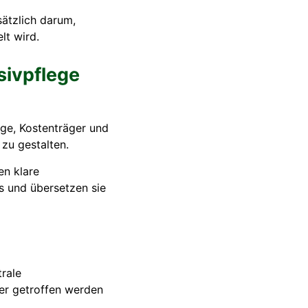
sätzlich darum,
lt wird.
sivpflege
rige, Kostenträger und
zu gestalten.
en klare
s und übersetzen sie
trale
er getroffen werden