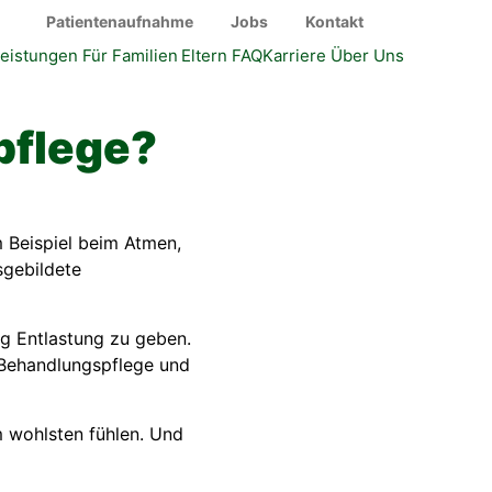
Patientenaufnahme
Jobs
Kontakt
eistungen
Für Familien
Eltern FAQ
Karriere
Über Uns
pflege?
m Beispiel beim Atmen,
sgebildete
ag Entlastung zu geben.
 Behandlungspflege und
m wohlsten fühlen. Und